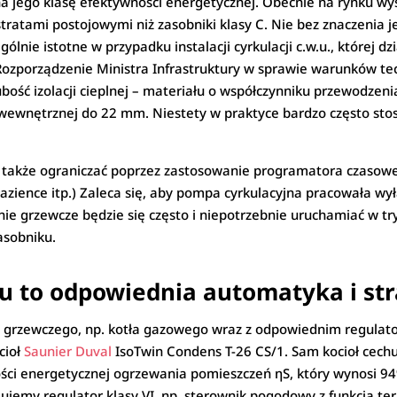
a jego klasę efektywności energetycznej. Obecnie na rynku wyst
i stratami postojowymi niż zasobniki klasy C. Nie bez znaczenia 
ólnie istotne w przypadku instalacji cyrkulacji c.w.u., której dz
zporządzenie Ministra Infrastruktury w sprawie warunków te
bość izolacji cieplnej – materiału o współczynniku przewodzeni
wewnętrznej do 22 mm. Niestety w praktyce bardzo często stos
eży także ograniczać poprzez zastosowanie programatora czasow
 łazience itp.) Zaleca się, aby pompa cyrkulacyjna pracowała w
nie grzewcze będzie się często i niepotrzebnie uruchamiać w t
asobniku.
 to odpowiednia automatyka i str
a grzewczego, np. kotła gazowego wraz z odpowiednim regula
cioł
Saunier Duval
IsoTwin Condens T-26 CS/1. Sam kocioł cechuj
ci energetycznej ogrzewania pomieszczeń ηS, który wynosi 94
stalujemy regulator klasy VI, np. sterownik pogodowy z funkcją