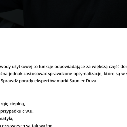
j wody użytkowej to funkcje odpowiadające za większą część d
ożna jednak zastosować sprawdzone optymalizacje, które są w s
 Sprawdź porady ekspertów marki Saunier Duval.
rgię cieplną,
 przypadku c.w.u.,
matyki,
ń grzewczych są tak ważne.