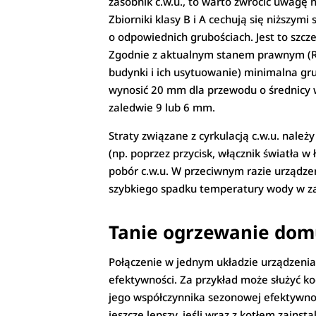
zasobnik c.w.u., to warto zwrócić uwagę n
Zbiorniki klasy B i A cechują się niższym
o odpowiednich grubościach. Jest to szczeg
Zgodnie z aktualnym stanem prawnym (Ro
budynki i ich usytuowanie) minimalna gru
wynosić 20 mm dla przewodu o średnicy 
zaledwie 9 lub 6 mm.
Straty związane z cyrkulacją c.w.u. nal
(np. poprzez przycisk, włącznik światła w
pobór c.w.u. W przeciwnym razie urządze
szybkiego spadku temperatury wody w z
Tanie ogrzewanie domu
Połączenie w jednym układzie urządzeni
efektywności. Za przykład może służyć ko
jego współczynnika sezonowej efektywnoś
jeszcze lepszy, jeśli wraz z kotłem zain