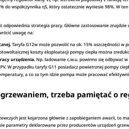
4% do współczynnika ηS, który ostatecznie wyniesie 98%. W ten
t odpowiednia strategia pracy. Główne zastosowanie znajdzie 
wrócić uwagę na:
znej.
Taryfa G12w może pozwolić na ok. 15% oszczędności w p
 fotowoltaicznej koszty eksploatacji pompy ciepła można zredu
acy urządzenia.
Np. ładowanie c.w.u. powinno się odbywać w 
i PV. W przypadku taryfy G11 posiadacz powietrznej pompy ciepł
temperatury, a co za tym idzie pompa może pracować efektywni
 ogrzewaniem, trzeba pamiętać o re
ewczych jest kojarzona głównie z zapobieganiem awarii, to ma
tkie parametry deklarowane przez producentów urządzeń grze