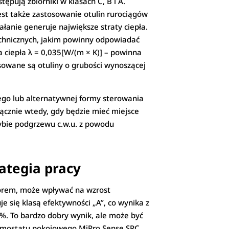
ępują zbiorniki w klasach C, B i A.
jest także zastosowanie otulin rurociągów
iałanie generuje największe straty ciepła.
chnicznych, jakim powinny odpowiadać
a ciepła λ = 0,035[W/(m × K)] – powinna
owane są otuliny o grubości wynoszącej
ego lub alternatywnej formy sterowania
yłącznie wtedy, gdy będzie mieć miejsce
rybie podgrzewu c.w.u. z powodu
ategia pracy
torem, może wpływać na wzrost
e się klasą efektywności „A”, co wynika z
%. To bardzo dobry wynik, ale może być
 termostatu pokojowego MiPro Sense SRC