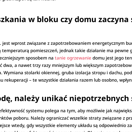
zkania w bloku czy domu zaczyna 
c.o. jest wprost związane z zapotrzebowaniem energetycznym 
emperaturą pomieszczeń, jednak takie działanie ma pewne gr
uteczniejszym sposobem na
tanie ogrzewanie
domu jest jego ter
ć dwa, a nawet trzy razy mniejszym lub większym zapotrzebow
. Wymiana stolarki okiennej, gruba izolacja stropu i dachu, po
u rekuperacji – te wszystkie działania razem lub osobno, wpły
dę, należy unikać niepotrzebnych s
wa efektywność systemu polega na tym, aby możliwie jak najwięks
nktów poboru. Należy ograniczać wszelkie straty związane z prz
jsce wtedy, gdy wszystkie elementy układu są odpowiednio zai