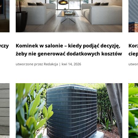
wczy
Kominek w salonie – kiedy podjąć decyzję,
Kor
żeby nie generować dodatkowych kosztów
cie
utworzone przez
Redakcja
|
kwi 14, 2026
utwor