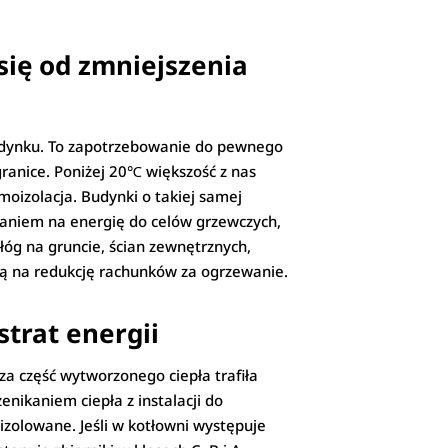
się od zmniejszenia
budynku. To zapotrzebowanie do pewnego
anice. Poniżej 20℃ większość z nas
moizolacja. Budynki o takiej samej
aniem na energię do celów grzewczych,
dłóg na gruncie, ścian zewnętrznych,
ną na redukcję rachunków za ogrzewanie.
trat energii
za część wytworzonego ciepła trafiła
enikaniem ciepła z instalacji do
zolowane. Jeśli w kotłowni występuje