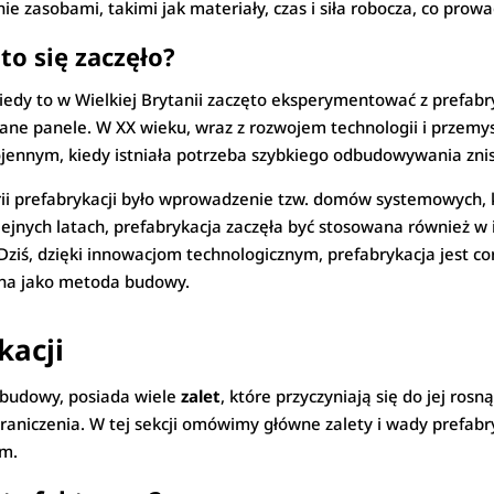
e zasobami, takimi jak materiały, czas i siła robocza, co prow
 to się zaczęło?
kiedy to w Wielkiej Brytanii zaczęto eksperymentować z pref
iane panele. W XX wieku, wraz z rozwojem technologii i przemys
ojennym, kiedy istniała potrzeba szybkiego odbudowywania zni
ii prefabrykacji było wprowadzenie tzw. domów systemowych
jnych latach, prefabrykacja zaczęła być stosowana również w i
 Dziś, dzięki innowacjom technologicznym, prefabrykacja jest 
rana jako metoda budowy.
kacji
 budowy, posiada wiele
zalet
, które przyczyniają się do jej rosn
raniczenia. W tej sekcji omówimy główne zalety i wady prefabryk
em.