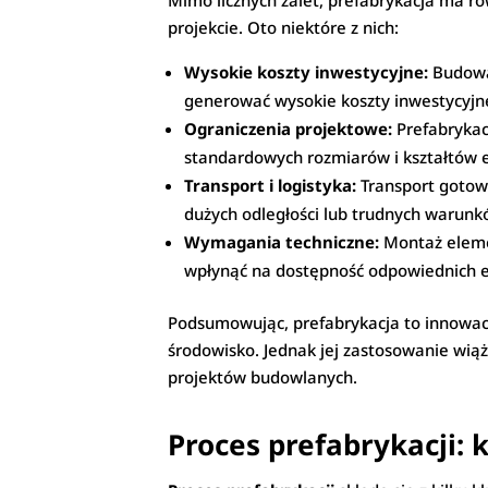
Mimo licznych zalet, prefabrykacja ma r
projekcie. Oto niektóre z nich:
Wysokie koszty inwestycyjne:
Budowa 
generować wysokie koszty inwestycyjne
Ograniczenia projektowe:
Prefabrykac
standardowych rozmiarów i kształtów
Transport i logistyka:
Transport gotow
dużych odległości lub trudnych warun
Wymagania techniczne:
Montaż eleme
wpłynąć na dostępność odpowiednich ek
Podsumowując, prefabrykacja to innowacyj
środowisko. Jednak jej zastosowanie wią
projektów budowlanych.
Proces prefabrykacji: 