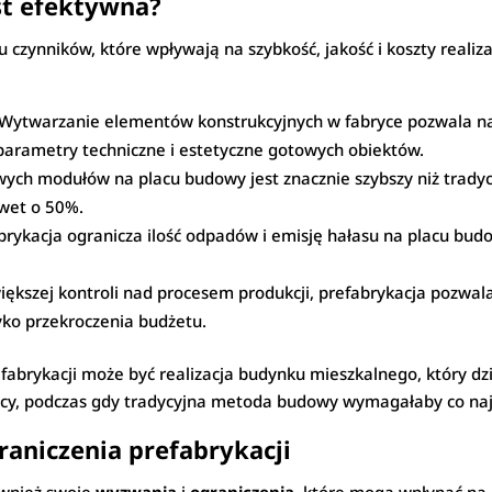
st efektywna?
u czynników, które wpływają na szybkość, jakość i koszty reali
Wytwarzanie elementów konstrukcyjnych w fabryce pozwala na z
 parametry techniczne i estetyczne gotowych obiektów.
ch modułów na placu budowy jest znacznie szybszy niż trady
awet o 50%.
rykacja ogranicza ilość odpadów i emisję hałasu na placu budo
iększej kontroli nad procesem produkcji, prefabrykacja pozwal
zyko przekroczenia budżetu.
abrykacji może być realizacja budynku mieszkalnego, który dzię
ęcy, podczas gdy tradycyjna metoda budowy wymagałaby co naj
raniczenia prefabrykacji