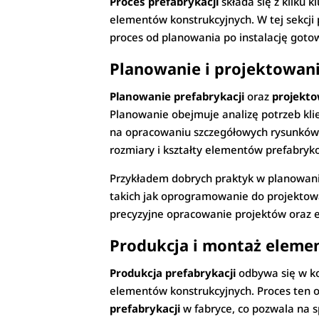
Proces prefabrykacji
składa się z kilku 
elementów konstrukcyjnych. W tej sekcji 
proces od planowania po instalację got
Planowanie i projektowani
Planowanie prefabrykacji
oraz
projekto
Planowanie obejmuje analizę potrzeb kl
na opracowaniu szczegółowych rysunków t
rozmiary i kształty elementów prefabry
Przykładem dobrych praktyk w planowan
takich jak oprogramowanie do projekto
precyzyjne opracowanie projektów oraz
Produkcja i montaż elem
Produkcja prefabrykacji
odbywa się w ko
elementów konstrukcyjnych. Proces ten 
prefabrykacji
w fabryce, co pozwala na 