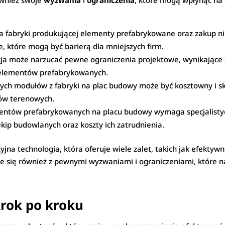
ównież swoje
wyzwania
i
ograniczenia
, które mogą wpłynąć na
fabryki produkującej elementy prefabrykowane oraz zakup n
, które mogą być barierą dla mniejszych firm.
ja może narzucać pewne ograniczenia projektowe, wynikające z
 elementów prefabrykowanych.
ych modułów z fabryki na plac budowy może być kosztowny i s
ków terenowych.
ntów prefabrykowanych na placu budowy wymaga specjalistycz
ip budowlanych oraz koszty ich zatrudnienia.
na technologia, która oferuje wiele zalet, takich jak efektywn
że się również z pewnymi wyzwaniami i ograniczeniami, które 
krok po kroku