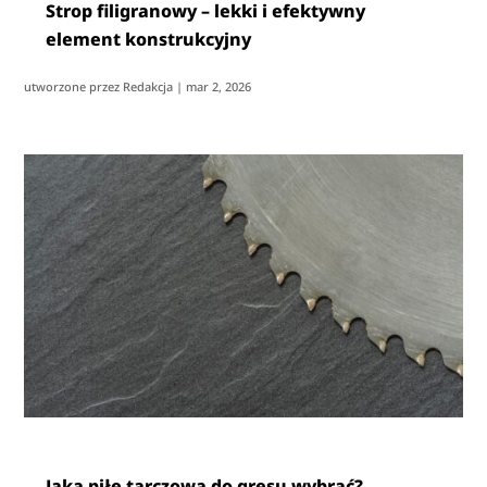
Strop filigranowy – lekki i efektywny
element konstrukcyjny
utworzone przez
Redakcja
|
mar 2, 2026
Jaką piłę tarczową do gresu wybrać?