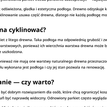
 odświeżona, gładka i estetyczna podłoga. Drewno odzyskuje k
cyklinowanie usuwa część drewna, dlatego nie każdą podłogę mo
na cyklinować?
kiet z litego drewna. Taka podłoga ma odpowiednią grubość i z
warstwowych, ponieważ ich wierzchnia warstwa drewna może być
e uszkodzona.
ponieważ nie mają one warstwy naturalnego drewna przeznaczon
ału wykonana jest podłoga i czy jej stan pozwala na renowację.
anie — czy warto?
być dobrym rozwiązaniem dla osób, które chcą ograniczyć kosz
trafi być naprawdę widoczny. Odnowiony parkiet często wygląda