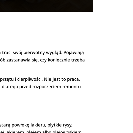
 traci swój pierwotny wygląd. Pojawiają
sób zastanawia się, czy koniecznie trzeba
tu i cierpliwości. Nie jest to praca,
, dlatego przed rozpoczęciem remontu
arą powłokę lakieru, płytkie rysy,
iej lakierem, olejem albo olejowoskiem.