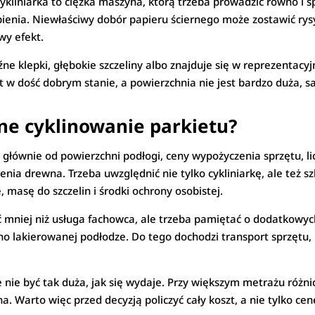
ykliniarka to ciężka maszyna, którą trzeba prowadzić równo i s
nia. Niewłaściwy dobór papieru ściernego może zostawić rysy
wy efekt.
luźne klepki, głębokie szczeliny albo znajduje się w reprezenta
t w dość dobrym stanie, a powierzchnia nie jest bardzo duża, 
lne cyklinowanie parkietu?
 głównie od powierzchni podłogi, ceny wypożyczenia sprzętu, l
ia drewna. Trzeba uwzględnić nie tylko cykliniarkę, ale też sz
e, masę do szczelin i środki ochrony osobistej.
 mniej niż usługa fachowca, ale trzeba pamiętać o dodatkowyc
cno lakierowanej podłodze. Do tego dochodzi transport sprzętu
 nie być tak duża, jak się wydaje. Przy większym metrażu różn
. Warto więc przed decyzją policzyć cały koszt, a nie tylko cen