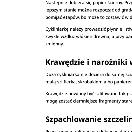
Następnie dobiera się papier ścierny. Prz
lepszym stanie można rozpocząć od gradac
pomijać etapów, bo może to zostawić wid
Cykliniarkę należy prowadzić płynnie i r
zwykle wzdłuż włókien drewna, a przy pa
zmienny.
Krawędzie i narożniki
Duża cykliniarka nie dociera do samej śc
małą szlifierką, skrobakiem albo papier
Krawędzie powinny być szlifowane taką sa
mogą zostać ciemniejsze fragmenty stare
Szpachlowanie szczeli
Po wstępnym szlifowaniu dobrze widać sz