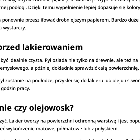
j podłogi. Dzięki temu wypełnienie lepiej dopasuje się kolor
a ponownie przeszlifować drobniejszym papierem. Bardzo duże
a wystarczy.
przed lakierowaniem
yć idealnie czysta. Pył osiada nie tylko na drewnie, ale też na 
zemysłowego, a później dokładnie sprawdzić całą powierzchnię.
pył zostanie na podłodze, przyklei się do lakieru lub oleju i st
 godzin pracy.
nie czy olejowosk?
czyć. Lakier tworzy na powierzchni ochronną warstwę i jest p
eć wykończenie matowe, półmatowe lub z połyskiem.