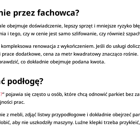
nie przez fachowca?
 ale obejmuje doświadczenie, lepszy sprzęt i mniejsze ryzyko bł
ia i tego, czy w cenie jest samo szlifowanie, czy również szpa
ż kompleksowa renowacja z wykończeniem. Jeśli do usługi dolic
w i prace dodatkowe, cena za metr kwadratowy znacząco rośni
prawdzić, co dokładnie obejmuje podana kwota.
ć podłogę?
ę?
” pojawia się często u osób, które chcą odnowić parkiet bez za
jności prac.
e z mebli, zdjąć listwy przypodłogowe i dokładnie obejrzeć par
ić, aby nie uszkodziły maszyny. Luźne klepki trzeba przykleić