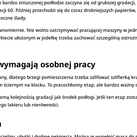
y bardzo zniszczonej podłodze zaczyna się od grubszej gradacji,
ji 60. Później przechodzi się do coraz drobniejszych papierów, 
oczne ślady.
ównomiernie. Nie wolno zatrzymywać pracującej maszyny w jedny
rkiecie ułożonym w jodełkę trzeba zachować szczególną ostroż
 wymagają osobnej pracy
iany, dlatego brzegi pomieszczenia trzeba szlifować szlifierką
em ściernym na klocku. To pracochłonny etap, ale bardzo ważny
mą kolejnością gradacji jak środek podłogi. Jeśli ten etap zos
go lakieru lub nierówności.
n
czeliny, ubytki i drobne pęknięcia. Można je wypełnić masą do