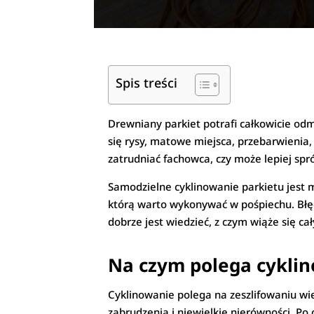
Spis treści
Drewniany parkiet potrafi całkowicie odm
się rysy, matowe miejsca, przebarwienia, 
zatrudniać fachowca, czy może lepiej sp
Samodzielne cyklinowanie parkietu jest m
którą warto wykonywać w pośpiechu. Błę
dobrze jest wiedzieć, z czym wiąże się cał
Na czym polega cyklin
Cyklinowanie polega na zeszlifowaniu wie
zabrudzenia i niewielkie nierówności. Po