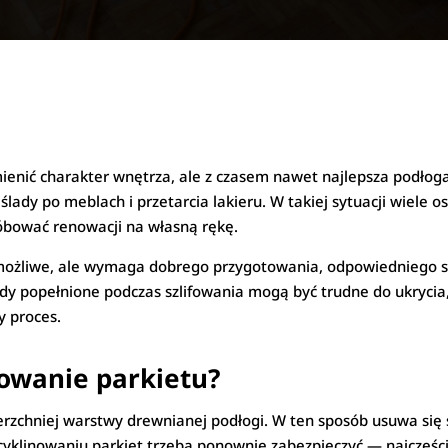
ienić charakter wnętrza, ale z czasem nawet najlepsza podłoga
ślady po meblach i przetarcia lakieru. W takiej sytuacji wiele o
róbować renowacji na własną rękę.
ożliwe, ale wymaga dobrego przygotowania, odpowiedniego sprzę
dy popełnione podczas szlifowania mogą być trudne do ukrycia
y proces.
owanie parkietu?
rzchniej warstwy drewnianej podłogi. W ten sposób usuwa się st
 cyklinowaniu parkiet trzeba ponownie zabezpieczyć — najczęśc