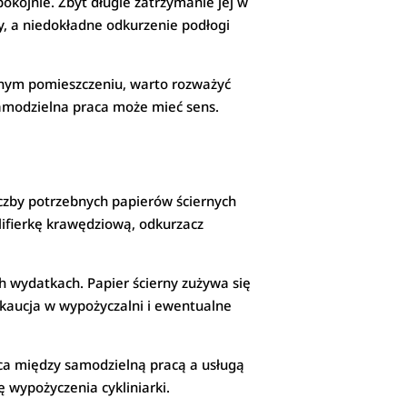
pokojnie. Zbyt długie zatrzymanie jej w
, a niedokładne odkurzenie podłogi
cyjnym pomieszczeniu, warto rozważyć
samodzielna praca może mieć sens.
iczby potrzebnych papierów ściernych
lifierkę krawędziową, odkurzacz
h wydatkach. Papier ścierny zużywa się
, kaucja w wypożyczalni i ewentualne
ica między samodzielną pracą a usługą
ę wypożyczenia cykliniarki.