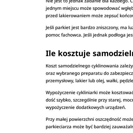
Nie jest to jednak zadanie dla każdego. C
jednym miejscu może spowodować wgłębie
przed lakierowaniem może zepsuć końco
Jeśli parkiet jest bardzo zniszczony, ma 
pomoc fachowca. Jeśli jednak podłoga jes
Ile kosztuje samodzie
Koszt samodzielnego cyklinowania zależy
oraz wybranego preparatu do zabezpieczen
przemysłowy, lakier lub olej, wałki, pędzl
Wypożyczenie cykliniarki może kosztować
dość szybko, szczególnie przy starej, mo
wypożyczenie dodatkowych urządzeń.
Przy małej powierzchni oszczędność może
parkieciarza może być bardziej zauważalna