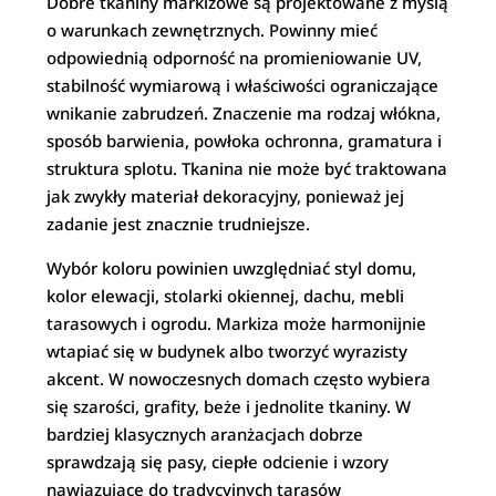
Dobre tkaniny markizowe są projektowane z myślą
o warunkach zewnętrznych. Powinny mieć
odpowiednią odporność na promieniowanie UV,
stabilność wymiarową i właściwości ograniczające
wnikanie zabrudzeń. Znaczenie ma rodzaj włókna,
sposób barwienia, powłoka ochronna, gramatura i
struktura splotu. Tkanina nie może być traktowana
jak zwykły materiał dekoracyjny, ponieważ jej
zadanie jest znacznie trudniejsze.
Wybór koloru powinien uwzględniać styl domu,
kolor elewacji, stolarki okiennej, dachu, mebli
tarasowych i ogrodu. Markiza może harmonijnie
wtapiać się w budynek albo tworzyć wyrazisty
akcent. W nowoczesnych domach często wybiera
się szarości, grafity, beże i jednolite tkaniny. W
bardziej klasycznych aranżacjach dobrze
sprawdzają się pasy, ciepłe odcienie i wzory
nawiązujące do tradycyjnych tarasów